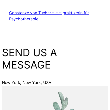
My Blog
Skip
Constanze von Tucher – Heilpraktikerin für
to
Psychotherapie
content
SEND US A
MESSAGE
New York, New York, USA